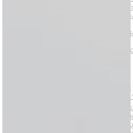
นักลงทุนสัมพันธ์
ตลาดหลัก
ตลาดหลักทรัพย์
ข้อมูลทา
ข้อมูลทางการ
เงิน
เอกสารเ
เงิน
ผู้ถือหุ้น
เอกสารเผยแพร่
การขอข้อ
เพิ่มเติม
ผู้ถือหุ้น
ข่าว
การขอข้อมูล
ข่าว
เพิ่มเติม
บทความ
ข่าว
ร่วมงานกับเร
ข่าว
วัฒนธร
องค์กรข
บทความ
ทำไมต้อง
ร่วมงานกับเรา