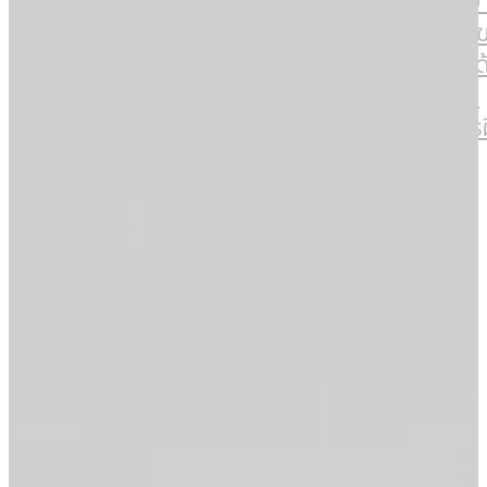
งานกับบ้
วัฒนธรรม
แนวทางข
องค์กรของเรา
นโยบายด
บุคลากร
ทำไมต้องร่วม
โครงการ
งานกับบ้านปู
ติดต่อเรา
แนวทางของเรา
นโยบายด้าน
บุคลากร
โครงการฝึกงาน
ติดต่อเรา