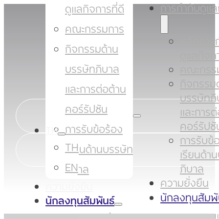
การกำกับดูแล
ดูแลกิจการที่ดี
คณะกรรมการ
หลักการก
กิจกรรมด้าน
ดูแลกิจกา
บรรษัทภิบาล
คณะกรร
กิจกรรมด
และการต่อต้าน
บรรษัทภ
คอร์รัปชัน
และการต่
คอร์รัปชั
การรับข้อร้อง
TH
การรับข้
TH
เรียนด้านบรรษัท
เรียนด้า
EN
ภิบาล
ภิบาล
ความยั่งยืน
ความยั่งยืน
นักลงทุนสัมพั
นักลงทุนสัมพันธ์
จดหมายแ
จดหมายแจ้ง