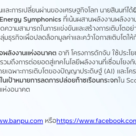
ละการเปลี่ยนผ่านของเศรษฐกิจโลก นายสินนท์ได้
ข
Energy Symphonics
ที่เน้นผสานพลังงานพลังงาน
ีดความสามารถในการแข่งขันและสร้างการเติบโตอย่าง
กลุ่มธุรกิจเพื่อปลดล็อกมูลค่าและคว้าโอกาสเติบโตใ
ิจพลังงานแห่งอนาคต
อาทิ โครงการดักจับ ใช้ประโ
วมถึงการต่อยอดสู่เทคโนโลยีพลังงานที่เชื่อมโยงก
ยเฉพาะการเติบโตของปัญญาประดิษฐ์ (AI) และโครงสร
่นในเป้าหมายการ
ลดการปล่อยก๊าซเรือนกระจก
ใน Sco
นแห่งอนาคต
www.banpu.com
หรือ
https://www.facebook.com