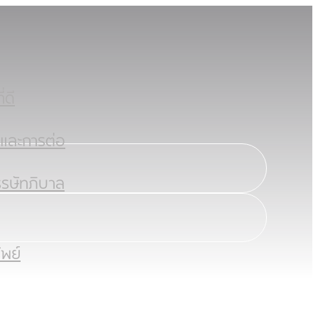
่ดี
ลและการต่อ
รรษัทภิบาล
พย์